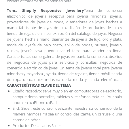
owners of trademarks mentioned here.
Tema Shopify Responsive Jewellery
Tema de comercio
electrónico de joyería receptiva para joyería minorista, joyería,
proveedores de joyas de moda, diseñadores de joyas hechas a
mano, fabricante de joyas de lujo, diseño de productos de lujo y
tienda de regalos en línea, exhibición del catálogo de joyas. Negocio
de joyería hecha a mano, diamantes de joyería de lujo, oro y plata,
moda de joyería de bajo costo, anillo de bodas, pulsera, joyas y
relojes, joyería casa puede usar el tema para vender en línea.
Características como galería de joyas en pantalla completa, diseños
de negocios de joyas para servicios y consultas, negocios de
comercio electrónico de joyas. Un tema de joyería total para joyería
minorista y mayorista. Joyería, tienda de regalos, tienda móvil, tienda
de ropa o cualquier industria de la moda y tienda electrónica…
CARACTERÍSTICAS CLAVE DEL TEMA
Diseño receptivo: se ve muy bien en computadoras de escritorio,
computadoras portátiles, tabletas y teléfonos móviles. Pruébalo
ahora en tu iPhone o iPad.
Slick Slider: este control deslizante muestra su contenido de la
manera hermosa. Ya sea un control deslizante, un carrusel o una
escena de héroe.
Productos Destacados Slider