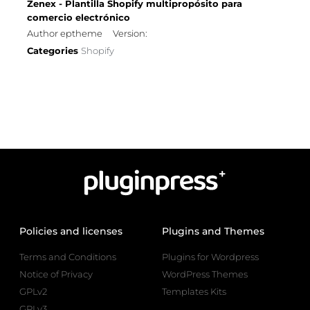
Zenex - Plantilla Shopify multipropósito para
comercio electrónico
Author eptheme
Version:
Categories
Shopify
Policies and licenses
Plugins and Themes
Terms and Conditions
Plugins for Wordpress
Notice of Privacy
WordPress Themes
GPLv2
Templates Kits
GPLv3