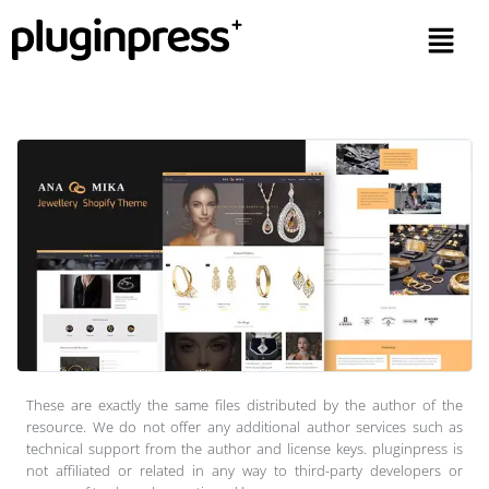
These are exactly the same files distributed by the author of the
resource. We do not offer any additional author services such as
technical support from the author and license keys. pluginpress is
not affiliated or related in any way to third-party developers or