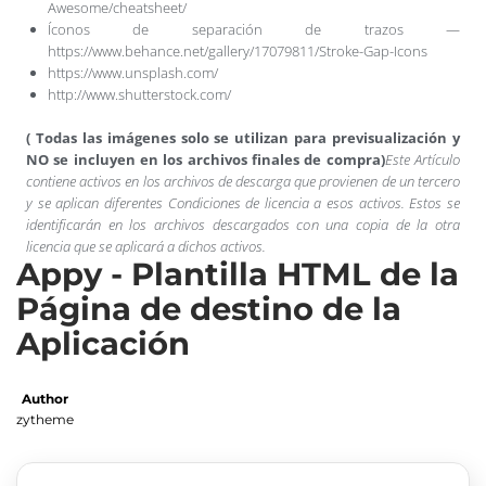
Awesome/cheatsheet/
Íconos de separación de trazos —
https://www.behance.net/gallery/17079811/Stroke-Gap-Icons
https://www.unsplash.com/
http://www.shutterstock.com/
( Todas las imágenes solo se utilizan para previsualización y
NO se incluyen en los archivos finales de compra)
Este Artículo
contiene activos en los archivos de descarga que provienen de un tercero
y se aplican diferentes Condiciones de licencia a esos activos. Estos se
identificarán en los archivos descargados con una copia de la otra
licencia que se aplicará a dichos activos.
Appy - Plantilla HTML de la
Página de destino de la
Aplicación
Author
zytheme