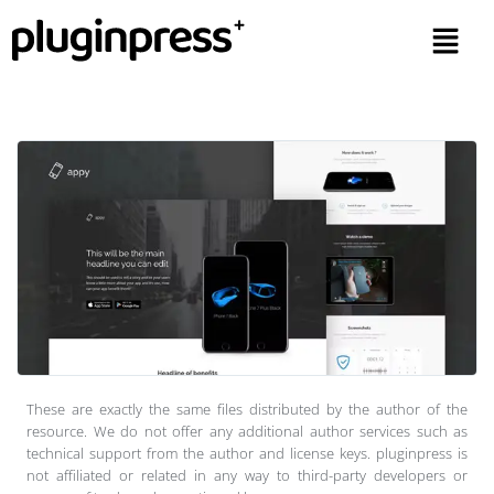
These are exactly the same files distributed by the author of the
resource. We do not offer any additional author services such as
technical support from the author and license keys. pluginpress is
not affiliated or related in any way to third-party developers or