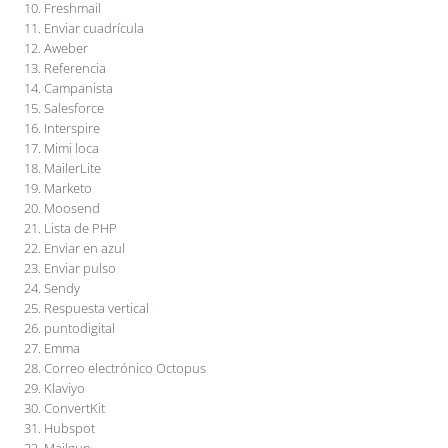
Freshmail
Enviar cuadrícula
Aweber
Referencia
Campanista
Salesforce
Interspire
Mimi loca
MailerLite
Marketo
Moosend
Lista de PHP
Enviar en azul
Enviar pulso
Sendy
Respuesta vertical
puntodigital
Emma
Correo electrónico Octopus
Klaviyo
ConvertKit
Hubspot
Mailgun