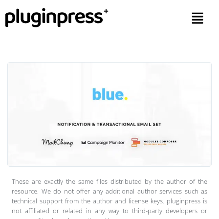
These are exactly the same files distributed by the author of the
resource. We do not offer any additional author services such as
technical support from the author and license keys. pluginpress is
not affiliated or related in any way to third-party developers or