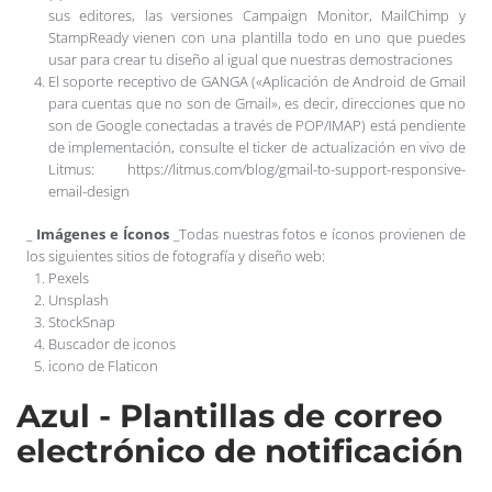
sus editores, las versiones Campaign Monitor, MailChimp y
StampReady vienen con una plantilla todo en uno que puedes
usar para crear tu diseño al igual que nuestras demostraciones
El soporte receptivo de GANGA («Aplicación de Android de Gmail
para cuentas que no son de Gmail», es decir, direcciones que no
son de Google conectadas a través de POP/IMAP) está pendiente
de implementación, consulte el ticker de actualización en vivo de
Litmus: https://litmus.com/blog/gmail-to-support-responsive-
email-design
_
Imágenes e Íconos
_Todas nuestras fotos e íconos provienen de
los siguientes sitios de fotografía y diseño web:
Pexels
Unsplash
StockSnap
Buscador de iconos
icono de Flaticon
Azul - Plantillas de correo
electrónico de notificación