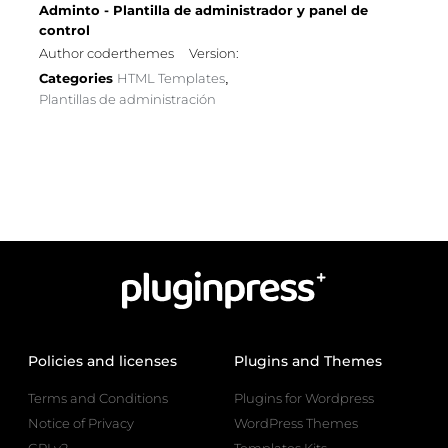
Adminto - Plantilla de administrador y panel de
control
Author coderthemes
Version:
Categories
HTML Templates
,
Plantillas de administración
Policies and licenses
Plugins and Themes
Terms and Conditions
Plugins for Wordpress
Notice of Privacy
WordPress Themes
GPLv2
Templates Kits