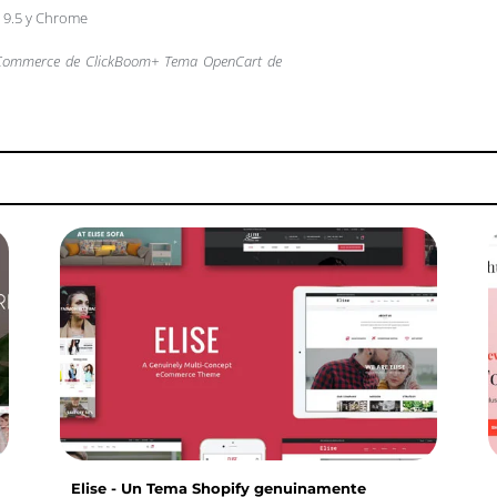
a 9.5 y Chrome
Commerce de ClickBoom
+ Tema OpenCart de
Elise - Un Tema Shopify genuinamente