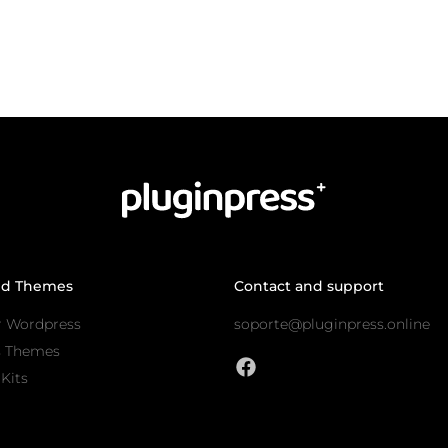
nd Themes
Contact and support
r Wordpress
soporte@pluginpress.online
s Themes
Kits