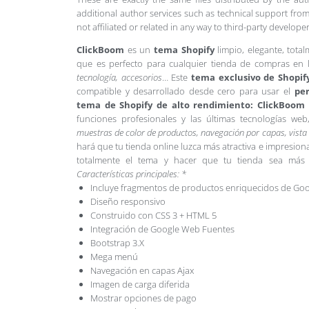
additional author services such as technical support from
not affiliated or related in any way to third-party develo
ClickBoom
es un
tema Shopify
limpio, elegante, tota
que es perfecto para cualquier tienda de compras en 
tecnología, accesorios
… Este
tema exclusivo de Shopif
compatible y desarrollado desde cero para usar el
per
tema de Shopify de alto rendimiento: ClickBoom
funciones profesionales y las últimas tecnologías we
muestras de color de productos, navegación por capas, vista
hará que tu tienda online luzca más atractiva e impresiona
totalmente el tema y hacer que tu tienda sea más a
Características principales: *
Incluye fragmentos de productos enriquecidos de Goo
Diseño responsivo
Construido con CSS 3 + HTML 5
Integración de Google Web Fuentes
Bootstrap 3.X
Mega menú
Navegación en capas Ajax
Imagen de carga diferida
Mostrar opciones de pago