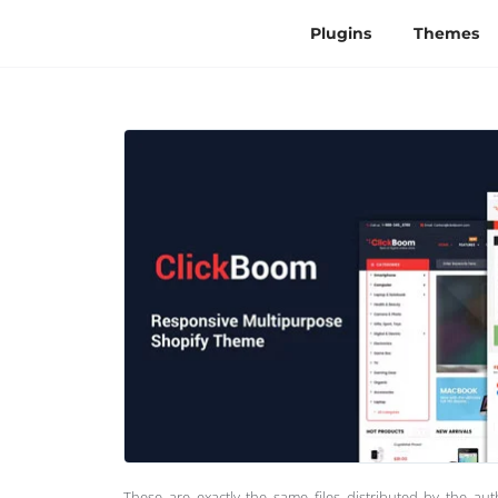
Plugins
Themes
These are exactly the same files distributed by the au