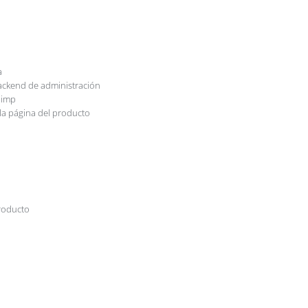
a
backend de administración
himp
 la página del producto
producto