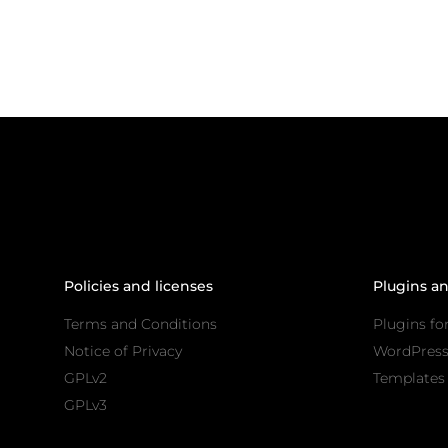
Policies and licenses
Plugins a
Terms and Conditions
Plugins fo
Notice of Privacy
WordPres
GPLv2
Templates 
GPLv3