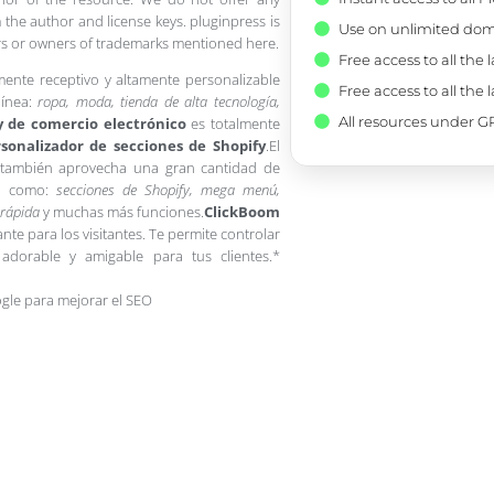
 the author and license keys. pluginpress is
Use on unlimited dom
pers or owners of trademarks mentioned here.
Free access to all the 
lmente receptivo y altamente personalizable
Free access to all the 
línea:
ropa, moda, tienda de alta tecnología,
All resources under GP
y de comercio electrónico
es totalmente
sonalizador de secciones de Shopify
.El
también aprovecha una gran cantidad de
b, como:
secciones de Shopify, mega menú,
 rápida
y muchas más funciones.
ClickBoom
nte para los visitantes. Te permite controlar
dorable y amigable para tus clientes.*
gle para mejorar el SEO