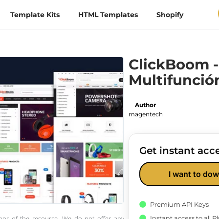
Template Kits
HTML Templates
Shopify
ClickBoom -
Multifunció
Author
magentech
Get instant acce
I want to dow
Premium API Keys
Instant access to all 
thor of the resource. We do not offer any