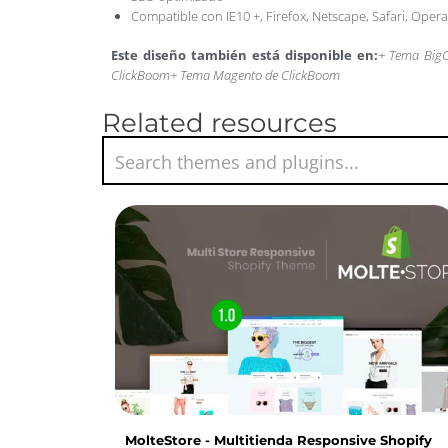
Compatible con IE10 +, Firefox, Netscape, Safari, Oper
Este diseño también está disponible en:
+ Tema Big
ClickBoom
+ Tema Magento de ClickBoom
Related resources
MolteStore - Multitienda Responsive Shopify