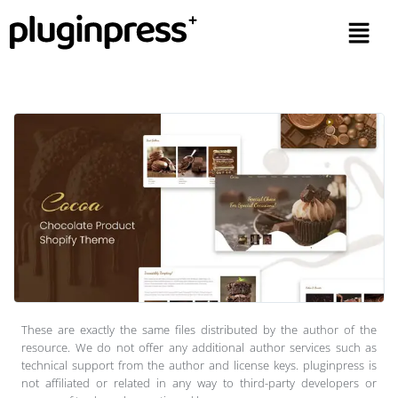
These are exactly the same files distributed by the author of the
resource. We do not offer any additional author services such as
technical support from the author and license keys. pluginpress is
not affiliated or related in any way to third-party developers or