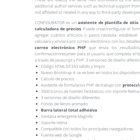
additional author services such as technical support from
not affiliated or related in any way to third-party develo
CONFIGURATOR es un
asistente de plantilla de sit
calculadora de precios
. Puede crear/configurar el for
agregar cuántos artículos o pasos necesita, establecer 
calculará y enviará por correo electrónico con los detalle
correo electrónico PHP
que envía los resultados
confirmación/resumen para el usuario que completa el for
a través de Javascript y PHP. 3 versiones de diseño diferen
Código HTML5/CSS3 válido y limpio
Nuevo Bootstrap 4: se ve bien en todos los dispositivo
Calculo de precios
Asistente de formularios PHP de trabajo con
protecci
3500 Íconos de fuentes fantásticos con soporte Retina
3 versiones de diseño diferentes
Fondo de lienzo animado
Barra lateral total adhesiva
Ventana emergente Magnific
Soporte retina
Compatible con todos los principales navegadores
Fuente web de Google