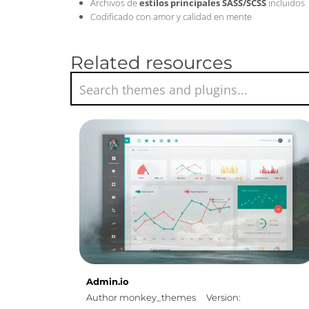
Archivos de
estilos principales SASS/SCSS
incluidos
Codificado con amor y calidad en mente
Related resources
Admin.io
Author monkey_themes
Version: