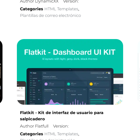
Author DynamicXX
Version:
Categories
HTML Templates
,
Plantillas de correo electrónico
Flatkit - Kit de interfaz de usuario para
salpicadero
Author Flatfull
Version:
Categories
HTML Templates
,