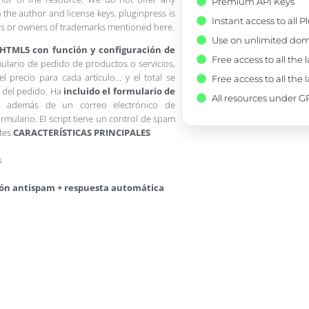
Premium API Keys
 the author and license keys. pluginpress is
Instant access to all 
pers or owners of trademarks mentioned here.
Use on unlimited dom
io HTML5 con función y configuración de
Free access to all the 
mulario de pedido de productos o servicios,
el precio para cada artículo… y el total se
Free access to all the 
s del pedido. Ha
incluido el formulario de
All resources under GP
, además de un correo electrónico de
mulario. El script tiene un control de spam
tes.
CARACTERÍSTICAS PRINCIPALES
s
ón antispam + respuesta automática