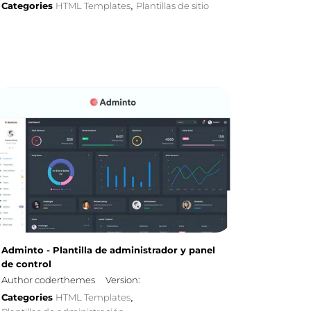
Categories
HTML Templates
Plantillas de sitio
,
Adminto - Plantilla de administrador y panel
de control
Author coderthemes
Version:
Categories
HTML Templates
,