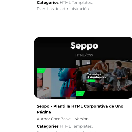
Categories
HTML Templates
,
Plantillas de administración
Seppo - Plantilla HTML Corporativa de Uno
Página
Author CocoBasic
Version:
Categories
HTML Templates
,