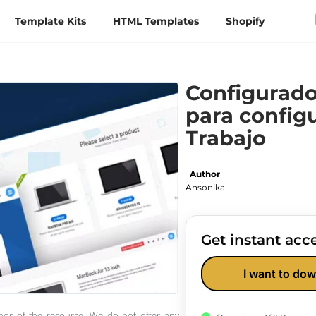
Template Kits
HTML Templates
Shopify
Configurado
para config
Trabajo
Author
Ansonika
Get instant acce
I want to dow
thor of the resource. We do not offer any