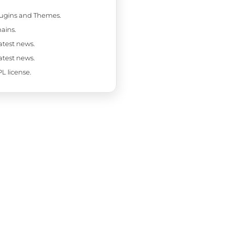
Plugins and Themes.
ains.
latest news.
latest news.
L license.