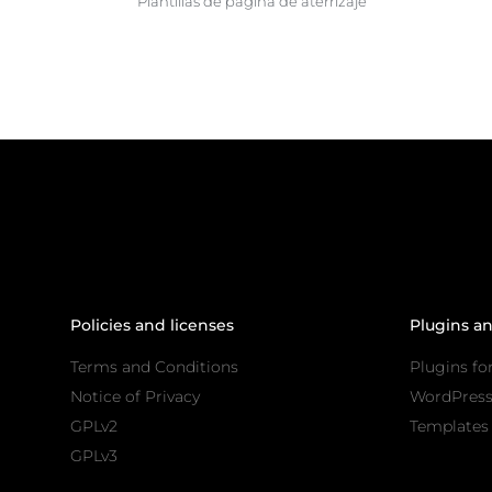
Plantillas de página de aterrizaje
Policies and licenses
Plugins a
Terms and Conditions
Plugins fo
Notice of Privacy
WordPres
GPLv2
Templates 
GPLv3