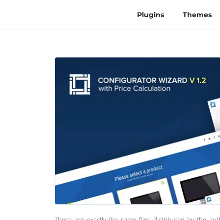
Plugins
Themes
These are exactly the same files distributed by the au