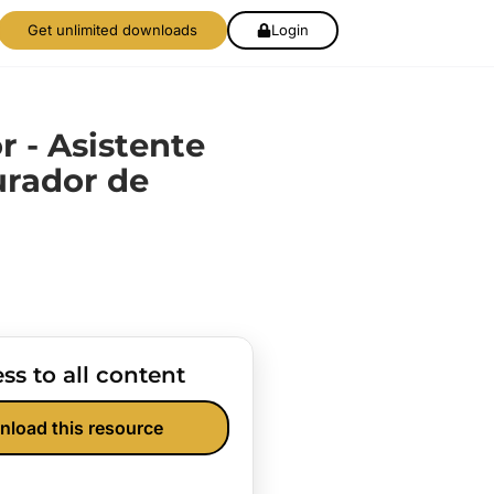
Get unlimited downloads
Login
r - Asistente
urador de
ss to all content
nload this resource