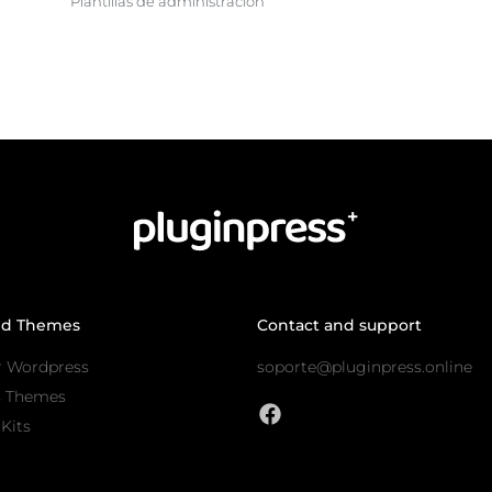
Plantillas de administración
nd Themes
Contact and support
r Wordpress
soporte@pluginpress.online
s Themes
Kits