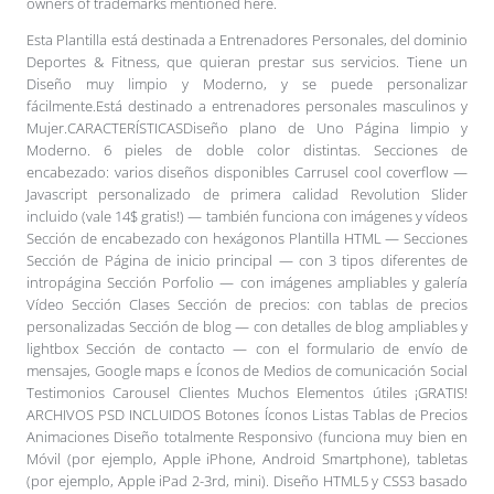
owners of trademarks mentioned here.
Esta Plantilla está destinada a Entrenadores Personales, del dominio
Deportes & Fitness, que quieran prestar sus servicios. Tiene un
Diseño muy limpio y Moderno, y se puede personalizar
fácilmente.Está destinado a entrenadores personales masculinos y
Mujer.CARACTERÍSTICASDiseño plano de Uno Página limpio y
Moderno. 6 pieles de doble color distintas. Secciones de
encabezado: varios diseños disponibles Carrusel cool coverflow —
Javascript personalizado de primera calidad Revolution Slider
incluido (vale 14$ gratis!) — también funciona con imágenes y vídeos
Sección de encabezado con hexágonos Plantilla HTML — Secciones
Sección de Página de inicio principal — con 3 tipos diferentes de
intropágina Sección Porfolio — con imágenes ampliables y galería
Vídeo Sección Clases Sección de precios: con tablas de precios
personalizadas Sección de blog — con detalles de blog ampliables y
lightbox Sección de contacto — con el formulario de envío de
mensajes, Google maps e Íconos de Medios de comunicación Social
Testimonios Carousel Clientes Muchos Elementos útiles ¡GRATIS!
ARCHIVOS PSD INCLUIDOS Botones Íconos Listas Tablas de Precios
Animaciones Diseño totalmente Responsivo (funciona muy bien en
Móvil (por ejemplo, Apple iPhone, Android Smartphone), tabletas
(por ejemplo, Apple iPad 2-3rd, mini). Diseño HTML5 y CSS3 basado