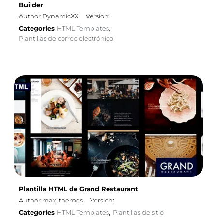
Builder
Author DynamicXX
Version:
Categories
HTML Templates
,
Plantillas de correo electrónico
Plantilla HTML de Grand Restaurant
Author max-themes
Version:
Categories
HTML Templates
Plantillas de sitio
,