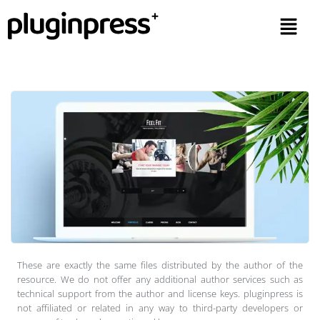
These are exactly the same files distributed by the author of the
resource. We do not offer any additional author services such as
technical support from the author and license keys. pluginpress is
not affiliated or related in any way to third-party developers or