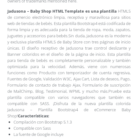
owners of trademarks mentioned here.
Jadusona – Baby Shop HTML Template es una plantilla
HTML5
de comercio electrónico limpia, receptiva y maravillosa para sitios
web de tiendas de bebés. Esta plantilla Bootstrap4 está codificada de
forma limpia y es adecuada para la tienda de ropa, moda, zapatos,
juguetes y accesorios para bebés.Sin duda, Jadusona es la moderna
y exclusiva plantilla HTML5 de Baby Store con tres páginas de inicio
únicas. El diseño receptivo de Jadusona trae control deslizante y
Banner coloridos en el diseño de la página de inicio. Esta plantilla
para tienda de bebés es completamente personalizable y también
optimizada para la velocidad. Además, viene con numerosas
funciones como Producto con temporizador de cuenta regresiva,
Fuentes de Google, Validación W3C, Ajax Cart, Lista de deseos, Pago,
Formulario de contacto de trabajo Ajax, Formulario de suscripción
de MailChimp, Blog, Testimonial, WPML y mucho más.Pruebe esta
plantilla compatible con varios navegadores que también es
compatible con SASS. ¡Disfruta de la nueva plantilla colorida
Jadusona – Plantilla Bootstrap4 de eCommerce Baby
Shop!
Características:
Compilación con Bootstrap 5.1.3
Compatible con Sass
La fuente de Google incluye