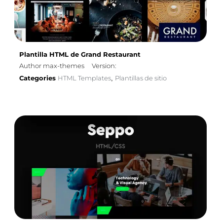
Plantilla HTML de Grand Restaurant
Author max-themes
Version:
Categories
HTML Templates
Plantillas de sitio
,