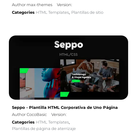
Author max-themes
Version:
Categories
HTML Templates
Plantillas de sitio
,
Seppo - Plantilla HTML Corporativa de Uno Página
Author CocoBasic
Version:
Categories
HTML Templates
,
Plantillas de página de aterrizaje