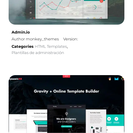
Admin.io
Author monkey_themes
Version:
Categories
HTML Templates
,
Plantillas de administración