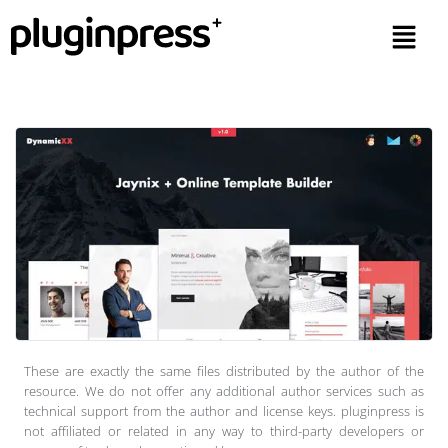
These are exactly the same files distributed by the author of the
resource. We do not offer any additional author services such as
technical support from the author and license keys. pluginpress is
not affiliated or related in any way to third-party developers or