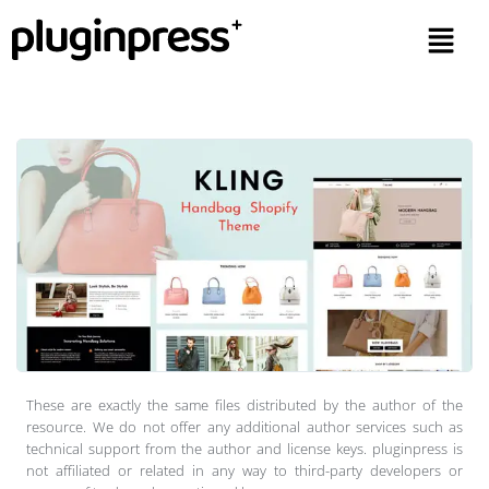
These are exactly the same files distributed by the author of the
resource. We do not offer any additional author services such as
technical support from the author and license keys. pluginpress is
not affiliated or related in any way to third-party developers or