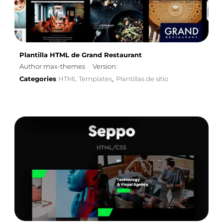
Plantilla HTML de Grand Restaurant
Author max-themes
Version:
Categories
HTML Templates
Plantillas de sitio
,