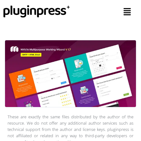
These are exactly the same files distributed by the author of the
resource. We do not offer any additional author services such as
technical support from the author and license keys. pluginpress is
not affiliated or related in any way to third-party developers or