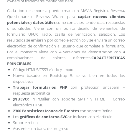
owners of trademarks mentioned here.
Cada tipo de empresa puede crear con MAVIA Registro, Reserva,
Questionare o Reviews Wizard para
captar nuevos clientes
potenciales
y
datos útiles
como contactos, tendencias, respuestas
o solicitudes. Viene con un bonito diseño de elementos de
formulario UI/UX: radio, casilla de verificación, selección. Los
resultados se enviarán por correo electrónico y se enviará un correo
electrónico de confirmación al usuario que complete el formulario.
Por el momento viene con 4 versiones de demostración con 4
combinaciones de colores diferentes.
CARACTERÍSTICAS
PRINCIPALES
Código HTML5/CSS3 válido y limpio
Nuevo basado en Bootstrap 5: se ve bien en todos los
dispositivos
Trabajar formularios PHP
con protección antispam +
respuesta automática
¡NUEVO!
PHPMailer con soporte SMTP y HTML + Correo
electrónico HTML
2300 Fantásticos Íconos de fuentes
con soporte Retina
Los
gráficos de contorno SVG
se incluyen con el artículo
Soporte retina
Asistente con barra de progreso