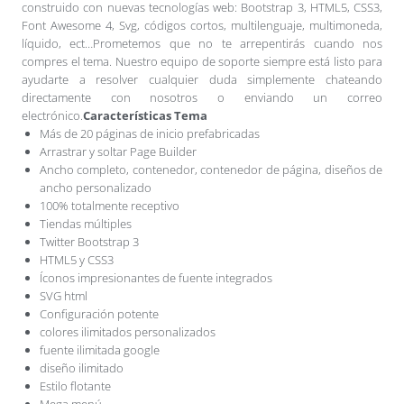
construido con nuevas tecnologías web: Bootstrap 3, HTML5, CSS3,
Font Awesome 4, Svg, códigos cortos, multilenguaje, multimoneda,
líquido, ect…Prometemos que no te arrepentirás cuando nos
compres el tema. Nuestro equipo de soporte siempre está listo para
ayudarte a resolver cualquier duda simplemente chateando
directamente con nosotros o enviando un correo
electrónico.
Características Tema
Más de 20 páginas de inicio prefabricadas
Arrastrar y soltar Page Builder
Ancho completo, contenedor, contenedor de página, diseños de
ancho personalizado
100% totalmente receptivo
Tiendas múltiples
Twitter Bootstrap 3
HTML5 y CSS3
Íconos impresionantes de fuente integrados
SVG html
Configuración potente
colores ilimitados personalizados
fuente ilimitada google
diseño ilimitado
Estilo flotante
Mega menú