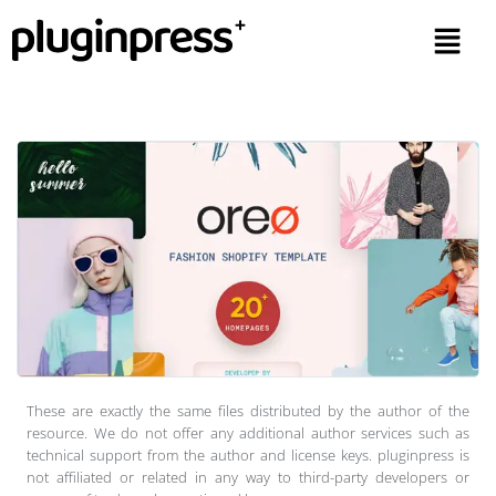
These are exactly the same files distributed by the author of the
resource. We do not offer any additional author services such as
technical support from the author and license keys. pluginpress is
not affiliated or related in any way to third-party developers or