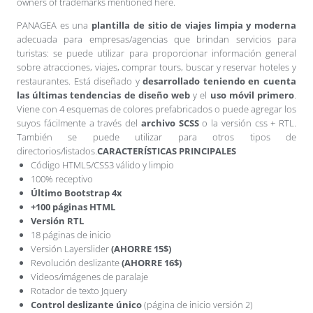
owners of trademarks mentioned here.
PANAGEA es una
plantilla de sitio de viajes limpia y moderna
adecuada para empresas/agencias que brindan servicios para
turistas: se puede utilizar para proporcionar información general
sobre atracciones, viajes, comprar tours, buscar y reservar hoteles y
restaurantes. Está diseñado y
desarrollado teniendo en cuenta
las últimas tendencias de diseño web
y el
uso móvil primero
.
Viene con 4 esquemas de colores prefabricados o puede agregar los
suyos fácilmente a través del
archivo SCSS
o la versión css + RTL.
También se puede utilizar para otros tipos de
directorios/listados.
CARACTERÍSTICAS PRINCIPALES
Código HTML5/CSS3 válido y limpio
100% receptivo
Último Bootstrap 4x
+100 páginas HTML
Versión RTL
18 páginas de inicio
Versión Layerslider
(AHORRE 15$)
Revolución deslizante
(AHORRE 16$)
Videos/imágenes de paralaje
Rotador de texto Jquery
Control deslizante único
(página de inicio versión 2)