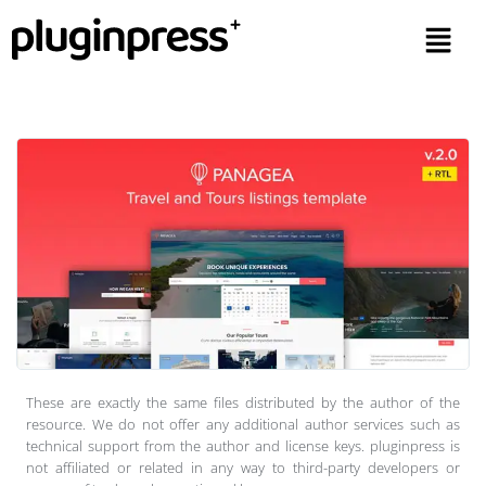
These are exactly the same files distributed by the author of the
resource. We do not offer any additional author services such as
technical support from the author and license keys. pluginpress is
not affiliated or related in any way to third-party developers or