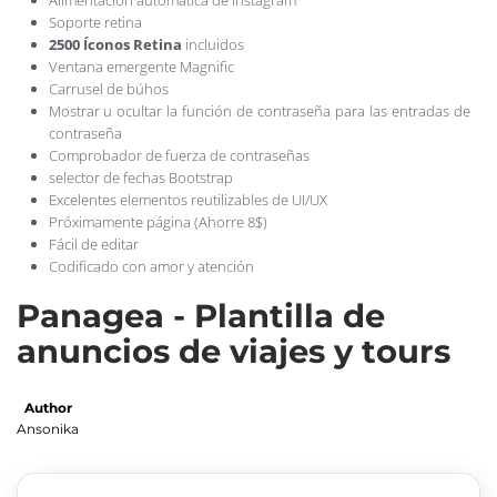
Soporte retina
2500 Íconos Retina
incluidos
Ventana emergente Magnific
Carrusel de búhos
Mostrar u ocultar la función de contraseña para las entradas de
contraseña
Comprobador de fuerza de contraseñas
selector de fechas Bootstrap
Excelentes elementos reutilizables de UI/UX
Próximamente página (Ahorre 8$)
Fácil de editar
Codificado con amor y atención
Panagea - Plantilla de
anuncios de viajes y tours
Author
Ansonika