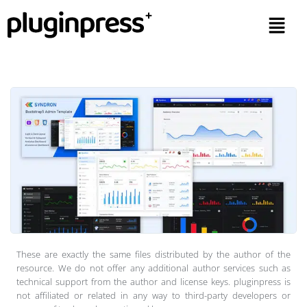
These are exactly the same files distributed by the author of the
resource. We do not offer any additional author services such as
technical support from the author and license keys. pluginpress is
not affiliated or related in any way to third-party developers or