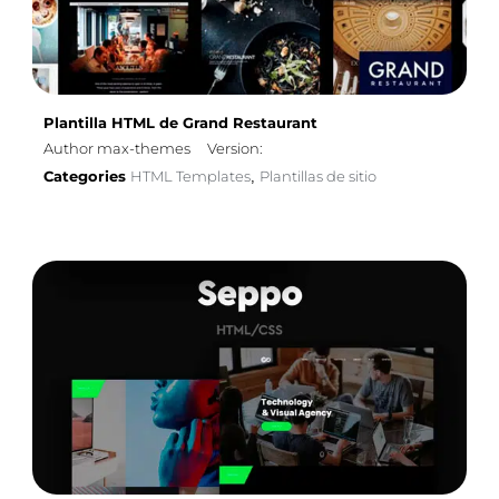
Plantilla HTML de Grand Restaurant
Author max-themes
Version:
Categories
HTML Templates
Plantillas de sitio
,